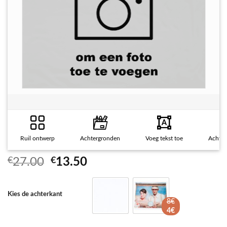
Ruil ontwerp
Achtergronden
Voeg tekst toe
Achter
Oorspronkelijke
Huidige
€
27.00
€
13.50
prijs
prijs
was:
is:
Kies de achterkant
€27.00.
€13.50.
8€
4€