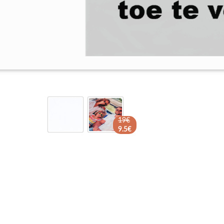
19€
9.5€