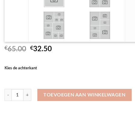
Oorspronkelijke
Huidige
€
65.00
€
32.50
prijs
prijs
was:
is:
Kies de achterkant
€65.00.
€32.50.
Dekbedovertrek 150×200 cm aantal
TOEVOEGEN AAN WINKELWAGEN