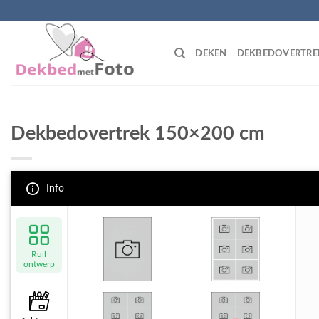
Skip
to
content
DEKEN
DEKBEDOVERTRE
Dekbedovertrek 150×200 cm
Info
Ruil
ontwerp