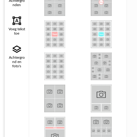
Achtergro
nden
Voeg tekst
toe
Achtergro
nd en
foto's